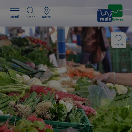
Menü
Suche
Karte
Planer