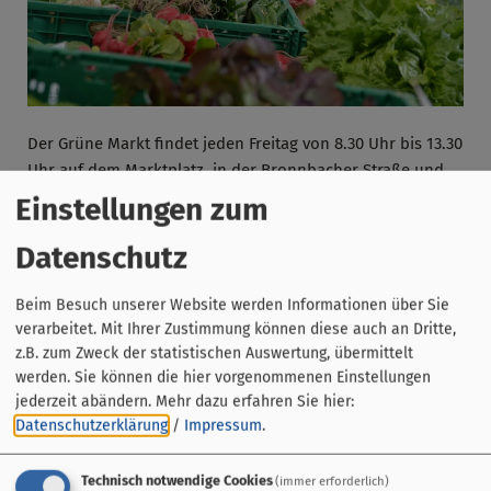
Der Grüne Markt findet jeden Freitag von 8.30 Uhr bis 13.30
Uhr auf dem Marktplatz, in der Bronnbacher Straße und
rund um das Alte Rathaus statt. Angeboten werden
Einstellungen zum
regionale Produkte direkt vom Erzeuger.
Datenschutz
Beim Besuch unserer Website werden Informationen über Sie
verarbeitet. Mit Ihrer Zustimmung können diese auch an Dritte,
z.B. zum Zweck der statistischen Auswertung, übermittelt
werden. Sie können die hier vorgenommenen Einstellungen
jederzeit abändern.
Mehr dazu erfahren Sie hier:
Datenschutzerklärung
/
Impressum
.
Technisch notwendige Cookies
(immer erforderlich)