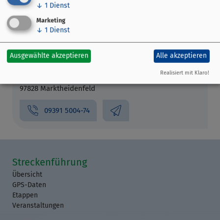
↓
1
Dienst
Marketing
↓
1
Dienst
Stadt Marktheidenfeld -
Ausgewählte akzeptieren
Alle akzeptieren
Marktmeister
Realisiert mit Klaro!
Luitpoldstraße 17
97828 Marktheidenfeld
09391 5004-74
Streckenführung
Übersicht
GPS-Daten
Etappen
Veranstaltungen