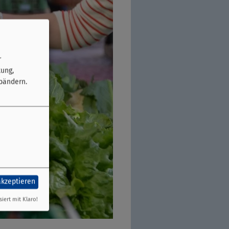
r
tung,
bändern.
akzeptieren
siert mit Klaro!