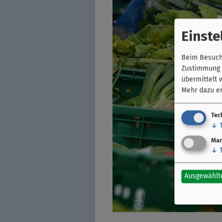
Einste
Beim Besuch 
Zustimmung k
übermittelt 
Mehr dazu er
Tec
↓
Mar
↓
Ausgewählt