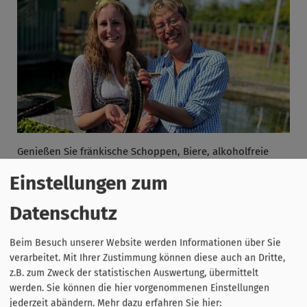
Genießen Sie fränkische Schoppen, Biere, alkoholfreie
Getränke, Kaffee & selbstgebackenen Kuchen in unserem
Einstellungen zum
großen Garten oder im gemütlichen Festzelt.
Datenschutz
An diesen Tagen können Sie viele einheimische
Beim Besuch unserer Website werden Informationen über Sie
Gartenteich- und Zierfische sehen und kaufen.
verarbeitet. Mit Ihrer Zustimmung können diese auch an Dritte,
z.B. zum Zweck der statistischen Auswertung, übermittelt
Festbetrieb mit Live-Musik von 11:00 bis 19:00 Uhr.
werden. Sie können die hier vorgenommenen Einstellungen
jederzeit abändern.
Mehr dazu erfahren Sie hier: