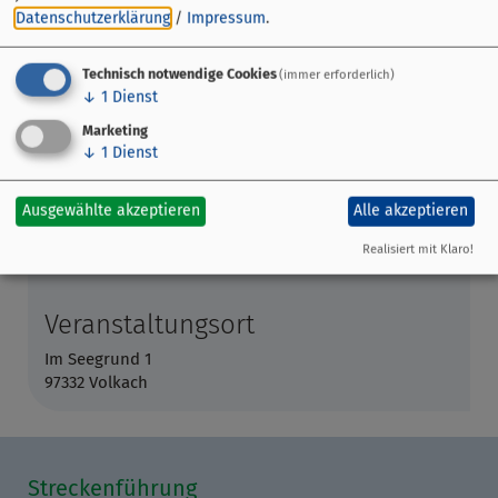
Datenschutzerklärung
/
Impressum
.
Technisch notwendige Cookies
(immer erforderlich)
↓
1
Dienst
Marketing
↓
1
Dienst
Ausgewählte akzeptieren
Alle akzeptieren
Realisiert mit Klaro!
Veranstaltungsort
Im Seegrund 1
97332 Volkach
Streckenführung