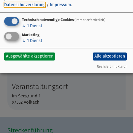
Datenschutzerklärung
/
Impressum
.
Technisch notwendige Cookies
(immer erforderlich)
↓
1
Dienst
Marketing
↓
1
Dienst
Ausgewählte akzeptieren
Alle akzeptieren
Realisiert mit Klaro!
Veranstaltungsort
Im Seegrund 1
97332 Volkach
Streckenführung