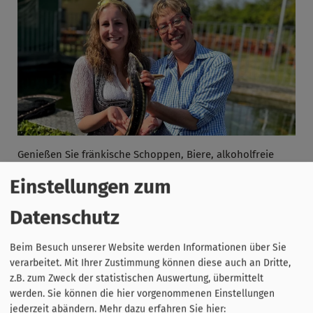
Genießen Sie fränkische Schoppen, Biere, alkoholfreie
Getränke, Kaffee & selbstgebackenen Kuchen in unserem
Einstellungen zum
großen Garten oder im gemütlichen Festzelt.
Datenschutz
An diesen Tagen können Sie viele einheimische
Beim Besuch unserer Website werden Informationen über Sie
Gartenteich- und Zierfische sehen und kaufen.
verarbeitet. Mit Ihrer Zustimmung können diese auch an Dritte,
z.B. zum Zweck der statistischen Auswertung, übermittelt
Festbetrieb mit Live-Musik von 11:00 bis 19:00 Uhr.
werden. Sie können die hier vorgenommenen Einstellungen
jederzeit abändern.
Mehr dazu erfahren Sie hier: