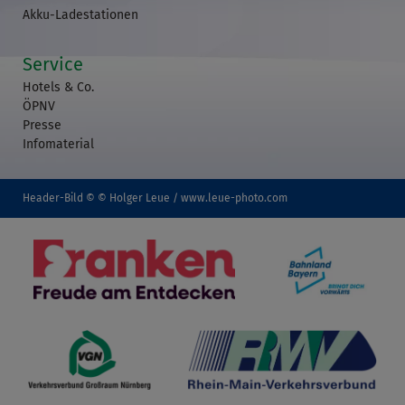
Akku-Ladestationen
Service
Hotels & Co.
ÖPNV
Presse
Infomaterial
Header-Bild © © Holger Leue / www.leue-photo.com