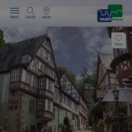
Menü
Suche
Karte
Planer