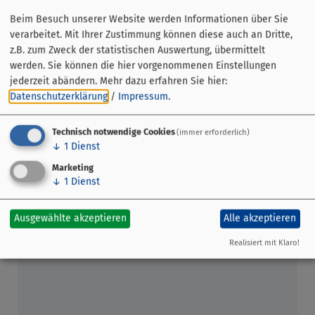
Beim Besuch unserer Website werden Informationen über Sie
Treffpunkt:
Museum Stadt Miltenberg
verarbeitet. Mit Ihrer Zustimmung können diese auch an Dritte,
Preis:
€ 10 pro Person
z.B. zum Zweck der statistischen Auswertung, übermittelt
werden. Sie können die hier vorgenommenen Einstellungen
Dauer:
ca. 60 Minuten
jederzeit abändern.
Mehr dazu erfahren Sie hier:
Alle weiteren Informationen finden Sie auf:
Datenschutzerklärung
/
Impressum
.
www.miltenberg14uhr.de
Technisch notwendige Cookies
(immer erforderlich)
↓
1
Dienst
Marketing
↓
1
Dienst
Ausgewählte akzeptieren
Alle akzeptieren
Realisiert mit Klaro!