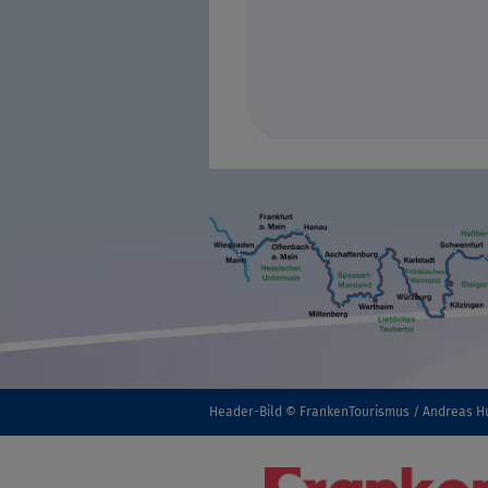
Header-Bild © FrankenTourismus / Andreas H