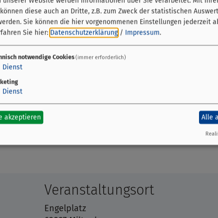
unserer Website werden Informationen über Sie verarbeitet. Mit Ihre
önnen diese auch an Dritte, z.B. zum Zweck der statistischen Auswer
werden. Sie können die hier vorgenommenen Einstellungen jederzeit a
fahren Sie hier:
Datenschutzerklärung
/
Impressum
.
hnisch notwendige Cookies
(immer erforderlich)
seinheit bieten wir eine große Auswahl an Frischfisch
1
Dienst
an. Frische und hochwertige Qualität ist bei uns eine
keting
1
Dienst
ommen Sie doch einfach persönlich bei uns vorbei und 
e akzeptieren
Alle 
esuch.
Reali
Veranstaltungsort
Engelplatz