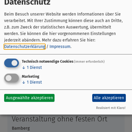
Datenschutz
25,- €
Individuelle
Termine für Gruppen
nach Vereinbarung.
Beim Besuch unserer Website werden Informationen über Sie
Für Gruppen auch als Thementouren möglich (z.B. "Gärten
verarbeitet. Mit Ihrer Zustimmung können diese auch an Dritte,
in Bamberg" oder "Brauereien und Bierkultur").
z.B. zum Zweck der statistischen Auswertung, übermittelt
werden. Sie können die hier vorgenommenen Einstellungen
jederzeit abändern.
Mehr dazu erfahren Sie hier:
Datenschutzerklärung
/
Impressum
.
Technisch notwendige Cookies
(immer erforderlich)
↓
1
Dienst
Marketing
↓
1
Dienst
Ausgewählte akzeptieren
Alle akzeptieren
Realisiert mit Klaro!
Veranstaltung ohne festen Ort
Bamberg