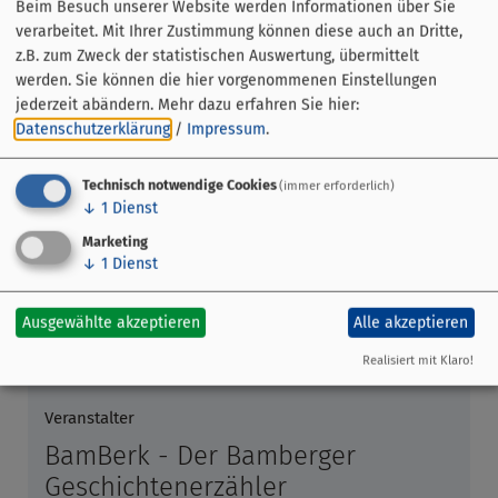
Beim Besuch unserer Website werden Informationen über Sie
verarbeitet. Mit Ihrer Zustimmung können diese auch an Dritte,
z.B. zum Zweck der statistischen Auswertung, übermittelt
werden. Sie können die hier vorgenommenen Einstellungen
jederzeit abändern.
Mehr dazu erfahren Sie hier:
Datenschutzerklärung
/
Impressum
.
Technisch notwendige Cookies
(immer erforderlich)
↓
1
Dienst
Marketing
↓
1
Dienst
Veranstaltung ohne festen Ort
Ausgewählte akzeptieren
Alle akzeptieren
Bamberg
Realisiert mit Klaro!
Veranstalter
BamBerk - Der Bamberger
Geschichtenerzähler