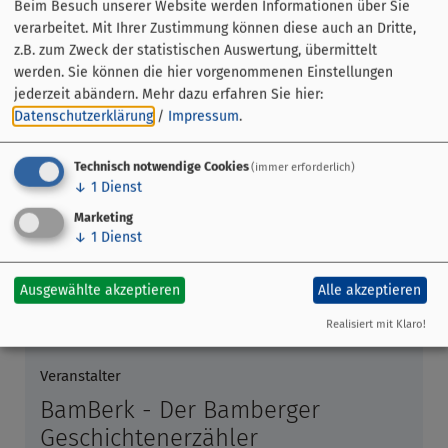
Beim Besuch unserer Website werden Informationen über Sie
verarbeitet. Mit Ihrer Zustimmung können diese auch an Dritte,
z.B. zum Zweck der statistischen Auswertung, übermittelt
werden. Sie können die hier vorgenommenen Einstellungen
jederzeit abändern.
Mehr dazu erfahren Sie hier:
Datenschutzerklärung
/
Impressum
.
Technisch notwendige Cookies
(immer erforderlich)
↓
1
Dienst
Marketing
↓
1
Dienst
Veranstaltung ohne festen Ort
Ausgewählte akzeptieren
Alle akzeptieren
Bamberg
Realisiert mit Klaro!
Veranstalter
BamBerk - Der Bamberger
Geschichtenerzähler