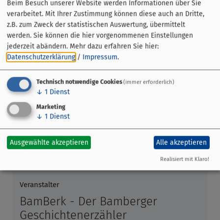
Beim Besuch unserer Website werden Informationen über Sie
verarbeitet. Mit Ihrer Zustimmung können diese auch an Dritte,
z.B. zum Zweck der statistischen Auswertung, übermittelt
werden. Sie können die hier vorgenommenen Einstellungen
jederzeit abändern.
Mehr dazu erfahren Sie hier:
Datenschutzerklärung
/
Impressum
.
Technisch notwendige Cookies
(immer erforderlich)
↓
1
Dienst
Marketing
↓
1
Dienst
Veranstaltung ohne festen Ort
Ausgewählte akzeptieren
Alle akzeptieren
Bamberg
Realisiert mit Klaro!
Veranstalter
BamBerk - Der Bamberger
Geschichtenerzähler