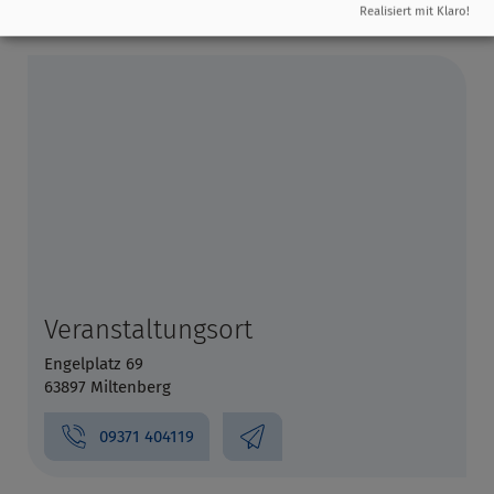
Realisiert mit Klaro!
Veranstaltungsort
Engelplatz 69
63897 Miltenberg
09371 404119