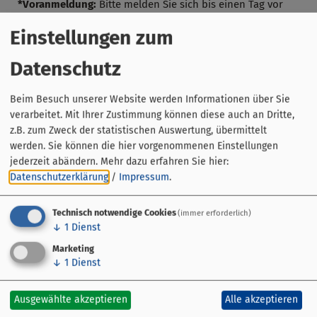
*Voranmeldung:
Bitte melden Sie sich bis einen Tag vor
der Führung um 15:00 Uhr zu der öffentlichen Führung an.
Einstellungen zum
Treffpunkt:
Tourist Information am Engelplatz
Datenschutz
Preis:
€ 13 pro Person inkl. kleiner Kostprobe
Gruppengröße:
8 - 20 Personen
Beim Besuch unserer Website werden Informationen über Sie
Dauer:
90 min
verarbeitet. Mit Ihrer Zustimmung können diese auch an Dritte,
Gerne können Sie diese Führung als private Gruppe zu
z.B. zum Zweck der statistischen Auswertung, übermittelt
Ihrem Wunschtermin buchen:
werden. Sie können die hier vorgenommenen Einstellungen
Gruppenpreis:
€ 110
jederzeit abändern.
Mehr dazu erfahren Sie hier:
Datenschutzerklärung
/
Impressum
.
Auch auf EN und IT buchbar, Gruppenpreis: € 120
Technisch notwendige Cookies
(immer erforderlich)
Alle Informationen finden Sie auf:
↓
1
Dienst
www.miltenberg.info/stadtfuhrungen-erlebnisse
.
Marketing
↓
1
Dienst
Bei Fragen stehen wir Ihnen gerne unter
tourismus@miltenberg.info oder Tel. 09371-404 119 zur
Ausgewählte akzeptieren
Alle akzeptieren
Verfügung.