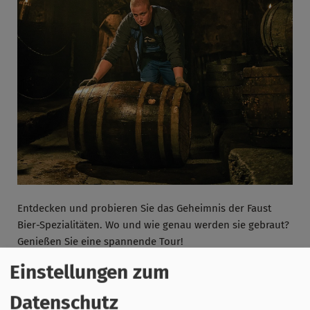
Entdecken und probieren Sie das Geheimnis der Faust
Bier-Spezialitäten. Wo und wie genau werden sie gebraut?
Genießen Sie eine spannende Tour!
Einstellungen zum
Termine:
- Jeden Freitag und Samstag um 14 Uhr
Datenschutz
- Jeden 4. Sonntag im Monat um 14 Uhr