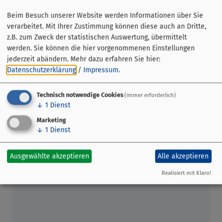
- April – Oktober: Donnerstag und Sonntag um 14 Uhr
Beim Besuch unserer Website werden Informationen über Sie
verarbeitet. Mit Ihrer Zustimmung können diese auch an Dritte,
Treffpunkt:
Brauhaus Faust
z.B. zum Zweck der statistischen Auswertung, übermittelt
Preis:
€ 12,90 pro Person
werden. Sie können die hier vorgenommenen Einstellungen
Dauer:
ca. 90 Minuten
jederzeit abändern.
Mehr dazu erfahren Sie hier:
Datenschutzerklärung
/
Impressum
.
Anmeldung unter Tel.: 09371-971 348 erforderlich.
Alle Informationen finden Sie auf:
Technisch notwendige Cookies
(immer erforderlich)
www.miltenberg.info/miltenberg14uhr
↓
1
Dienst
Marketing
↓
1
Dienst
Ausgewählte akzeptieren
Alle akzeptieren
Realisiert mit Klaro!