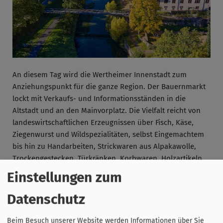
An diesem Tag wird die Wertheimer Innenstadt zum
Anziehungspunkt für die ganze Region. Der Bauernmarkt
lockt mit Verkaufs- und Informationsständen in die
Altstadt und an den Mainvorplatz. Die Vielfalt reicht von
landeswirtschaftlichen Erzeugnissen über Fisch, Käse,
Ziegenwurst und Wildspezialitäten, selbst Eingemachtem
bis hin zu Handarbeiten, Strickwaren aus Alpakawolle,
Trockengestecken, Türkränken, Korbwaren, Holzartikeln,
Spirituosen, Imkereiprodukten und vielem mehr.
Einstellungen zum
Verschiedene Imbissstände sorgen mit Ihrem Angebot von
süß bis herzhaft für kulinarischen Genuss.
Datenschutz
Die Geschäfte in Wertheim und Bestenheid sowie im
Beim Besuch unserer Website werden Informationen über Sie