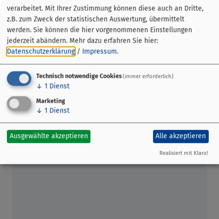
Wertheim Village sind an diesem Sonntag von 12.00 bis
verarbeitet. Mit Ihrer Zustimmung können diese auch an Dritte,
17.00 Uhr geöffnet.
z.B. zum Zweck der statistischen Auswertung, übermittelt
werden. Sie können die hier vorgenommenen Einstellungen
jederzeit abändern.
Mehr dazu erfahren Sie hier:
Datenschutzerklärung
/
Impressum
.
www.tourismus-wertheim.de
Technisch notwendige Cookies
(immer erforderlich)
↓
1
Dienst
Marketing
↓
1
Dienst
Ausgewählte akzeptieren
Alle akzeptieren
Realisiert mit Klaro!