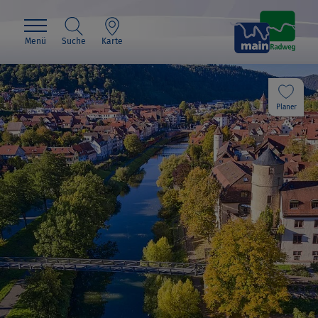
Menü
Suche
Karte
Planer