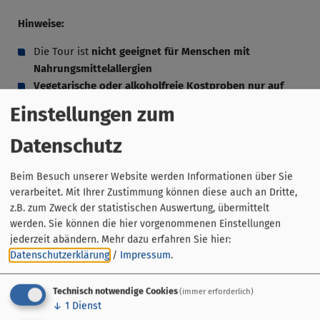
Hinweise:
Die Tour ist
nicht geeignet für Menschen mit
Nahrungsmittelallergien
Vegetarische oder alkoholfreie Kostproben nur auf
Voranmeldung
(spätestens 24 Stunden vor Tourbeginn)
Einstellungen zum
per E-Mail (info(at)tasty-bamberg.de oder Telefon
(0049/ (0)173/56 54 59 3)
Datenschutz
Wir empfehlen zusätzlich eine Flasche Wasser
mitzunehmen
Beim Besuch unserer Website werden Informationen über Sie
Die meisten Kostproben werden im Stehen und im
verarbeitet. Mit Ihrer Zustimmung können diese auch an Dritte,
Freien gereicht
z.B. zum Zweck der statistischen Auswertung, übermittelt
Unsere Touren finden bei jedem Wetter statt. Bitte an
werden. Sie können die hier vorgenommenen Einstellungen
jederzeit abändern.
Mehr dazu erfahren Sie hier:
gutes Schuhwerk und ggf. an einen Regenschutz
Datenschutzerklärung
/
Impressum
.
denken
Hunde sind bei den Touren leider nicht erlaubt
Unsere Touren sind leider nicht barrierefrei
Technisch notwendige Cookies
(immer erforderlich)
↓
1
Dienst
Die Tour endet nicht dort, wo sie beginnt