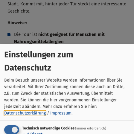
Stadt. Kommt mit, hinter jeder Tür steckt eine interessante
Geschichte.
Hinweise:
Die Tour ist
nicht geeignet für Menschen mit
Nahrungsmittelallergien
Vegetarische oder alkoholfreie Kostproben nur auf
Einstellungen zum
Voranmeldung
(spätestens 24 Stunden vor Tourbeginn)
per E-Mail (info(at)tasty-bamberg.de oder Telefon
Datenschutz
(0049/ (0)173/56 54 59 3)
Wir empfehlen zusätzlich eine Flasche Wasser
Beim Besuch unserer Website werden Informationen über Sie
mitzunehmen
verarbeitet. Mit Ihrer Zustimmung können diese auch an Dritte,
Die meisten Kostproben werden im Stehen und im
z.B. zum Zweck der statistischen Auswertung, übermittelt
Freien gereicht
werden. Sie können die hier vorgenommenen Einstellungen
Unsere Touren finden bei jedem Wetter statt. Bitte an
jederzeit abändern.
Mehr dazu erfahren Sie hier:
Datenschutzerklärung
/
Impressum
.
gutes Schuhwerk und ggf. an einen Regenschutz
denken
Hunde sind bei den Touren leider nicht erlaubt
Technisch notwendige Cookies
(immer erforderlich)