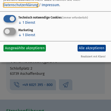
Datenschutzerklärung
/
Impressum
.
Technisch notwendige Cookies
(immer erforderlich)
↓
1
Dienst
Marketing
↓
1
Dienst
Ausgewählte akzeptieren
Alle akzeptieren
Realisiert mit Klaro!
Veranstaltungsort
Schloßplatz 2
63739 Aschaffenburg
+49 6021 395 - 800
Streckenführung