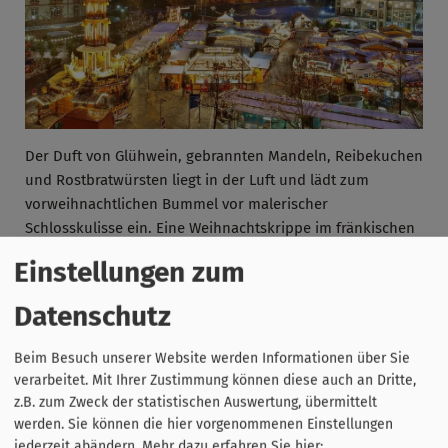
Der Duft von Glühwein, gebrannten Mandeln, Reibekuchen
und Rostbratwürsten liegt in der Luft und lädt zum
vorweihnachtlichen Bummel vor malerischer
Schlosskulisse ein. Eine Weihnachtskrippe im fränkischen
Stil mit lebensgroßen Holzfiguren ist der Mittelpunkt des
Einstellungen zum
Weihnachtsmarktes. Auf die kleinen Besucher warten auf
dem Weihnachtsmarkt ein Kinderkarussell, ein Nostalgie-
Datenschutz
Kinderriesenrad und eine Eisenbahn.
Zu beachten: Am Totensonntag (22.11.) bleibt der
Beim Besuch unserer Website werden Informationen über Sie
Weihnachtsmarkt geschlossen.
verarbeitet. Mit Ihrer Zustimmung können diese auch an Dritte,
z.B. zum Zweck der statistischen Auswertung, übermittelt
werden. Sie können die hier vorgenommenen Einstellungen
jederzeit abändern.
Mehr dazu erfahren Sie hier: