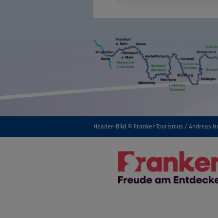
Header-Bild © FrankenTourismus / Andreas H