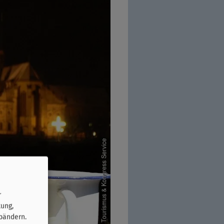
r
tung,
bändern.