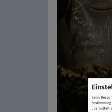
Einste
Beim Besuch 
Zustimmung k
übermittelt 