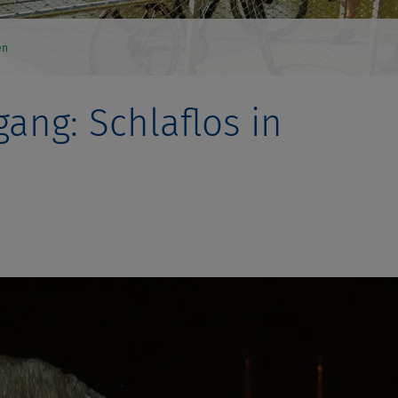
en
ng: Schlaflos in