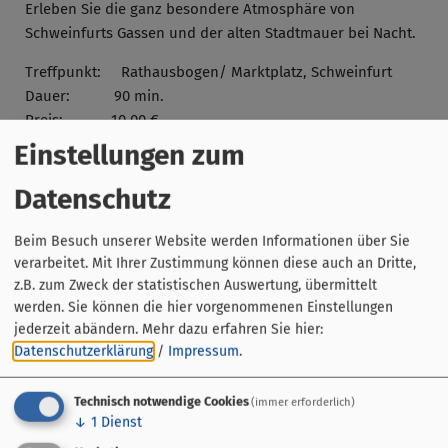
Erleben Sie die ganz besondere Atmosphäre von
Schweinfurts Gassen und der alten Stadtmauer bei Nacht.
Treffpunkt: Rathausbogen/ Marktplatz, Schweinfurt
Dauer: 90 min.
Preis: 10,00 €
Einstellungen zum
Tickets sind im Online-Shop oder im Vorverkauf in der
Datenschutz
Tourist-Info Schweinfurt erhältlich!
Beim Besuch unserer Website werden Informationen über Sie
verarbeitet. Mit Ihrer Zustimmung können diese auch an Dritte,
Keine Innenbesichtigung während der Führung.
z.B. zum Zweck der statistischen Auswertung, übermittelt
werden. Sie können die hier vorgenommenen Einstellungen
Genießen Sie perfektes Zuhören mit unserem
jederzeit abändern.
Mehr dazu erfahren Sie hier:
Audiosystem bei unseren Führungen. Ein Audioempfänger
Datenschutzerklärung
/
Impressum
.
und Ohrhörer werden von unseren Gästeführern
ausgeteilt. Induktionsschleifen sind für Träger von
Technisch notwendige Cookies
(immer erforderlich)
Hörgeräten auf Anfrage vorab erhältlich.
↓
1
Dienst