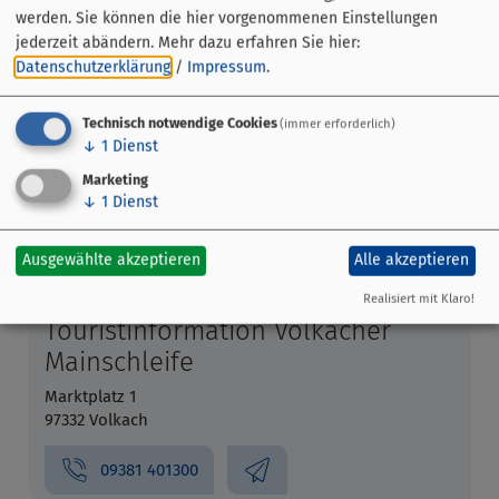
werden. Sie können die hier vorgenommenen Einstellungen
jederzeit abändern.
Mehr dazu erfahren Sie hier:
Datenschutzerklärung
/
Impressum
.
Technisch notwendige Cookies
(immer erforderlich)
↓
1
Dienst
Veranstaltungsort
Marketing
↓
1
Dienst
Am Bach 4
97332 Volkach
Ausgewählte akzeptieren
Alle akzeptieren
Veranstalter
Realisiert mit Klaro!
Touristinformation Volkacher
Mainschleife
Marktplatz 1
97332 Volkach
09381 401300