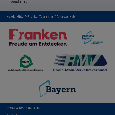
Infomaterial
Header-Bild © FrankenTourismus / Andreas Hub
© frankentourismus 2026