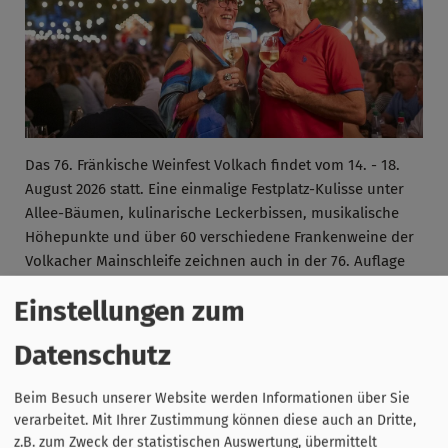
Das 76. Fränkische Weinfest Volkach findet vom 14. - 18.
August 2026 statt. Eine einmalige Festplatz-Kulisse unter
Allee-Bäumen, kulinarische Leckerbissen, musikalische
Höhepunkte und über 60 verschiedene Frankenweine der
Volkacher Mainschleife zeichnen auch in der 76. Auflage
das legendäre Weinfest aus – seien Sie gespannt!
Einstellungen zum
Datenschutz
Beim Besuch unserer Website werden Informationen über Sie
verarbeitet. Mit Ihrer Zustimmung können diese auch an Dritte,
z.B. zum Zweck der statistischen Auswertung, übermittelt