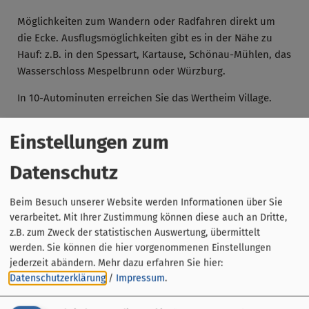
Möglichkeiten zum Wandern oder Radfahren direkt um
die Ecke. Ausflugsmöglichkeiten gibt es in der Nähe zu
Hauf: z.B. in den Spessart, Kartause, Schönau-Mühlen, das
Wasserschloss Mespelbrunn oder Würzburg.
In 10-Autominuten erreichen Sie das Wertheim Village.
Einstellungen zum
Online Buchen
Datenschutz
Beim Besuch unserer Website werden Informationen über Sie
verarbeitet. Mit Ihrer Zustimmung können diese auch an Dritte,
z.B. zum Zweck der statistischen Auswertung, übermittelt
werden. Sie können die hier vorgenommenen Einstellungen
jederzeit abändern.
Mehr dazu erfahren Sie hier:
Datenschutzerklärung
/
Impressum
.