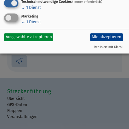
Technisch notwendige Cookies
(immer erforderlich)
↓
1
Dienst
Marketing
↓
1
Dienst
Privatzimmer Feil
Ausgewählte akzeptieren
Alle akzeptieren
Am Gänsrain 4
Realisiert mit Klaro!
97892 Kreuzwertheim
Streckenführung
Übersicht
GPS-Daten
Etappen
Veranstaltungen