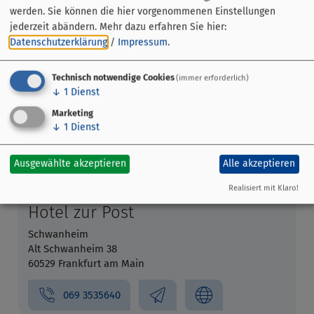
werden. Sie können die hier vorgenommenen Einstellungen
jederzeit abändern.
Mehr dazu erfahren Sie hier:
Datenschutzerklärung
/
Impressum
.
Technisch notwendige Cookies
(immer erforderlich)
↓
1
Dienst
Marketing
↓
1
Dienst
Ausgewählte akzeptieren
Alle akzeptieren
Realisiert mit Klaro!
Hotel zur Post
Schwanheim
Alt Schwanheim 38
60529 Frankfurt am Main
069 3535640