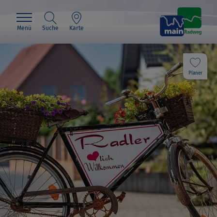
Menü
Suche
Karte
Planer