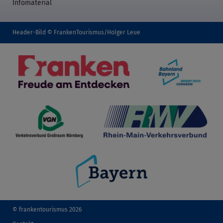
Infomaterial
Header-Bild © FrankenTourismus/Holger Leue
© frankentourismus 2026