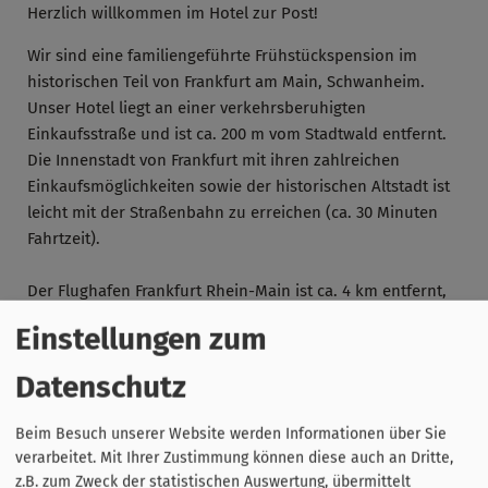
Herzlich willkommen im Hotel zur Post!
Wir sind eine familiengeführte Frühstückspension im
historischen Teil von Frankfurt am Main, Schwanheim.
Unser Hotel liegt an einer verkehrsberuhigten
Einkaufsstraße und ist ca. 200 m vom Stadtwald entfernt.
Die Innenstadt von Frankfurt mit ihren zahlreichen
Einkaufsmöglichkeiten sowie der historischen Altstadt ist
leicht mit der Straßenbahn zu erreichen (ca. 30 Minuten
Fahrtzeit).
Der Flughafen Frankfurt Rhein-Main ist ca. 4 km entfernt,
die Messe Frankfurt ca. 8 km.
Einstellungen zum
Datenschutz
Beim Besuch unserer Website werden Informationen über Sie
verarbeitet. Mit Ihrer Zustimmung können diese auch an Dritte,
Online Buchen
z.B. zum Zweck der statistischen Auswertung, übermittelt