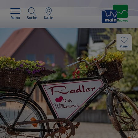
Menü
Suche
Karte
Planer