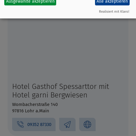
Ausgewählte akzeptieren
Alle akzeptieren
Realisiert mit Klaro!
Hotel Gasthof Spessarttor mit
Hotel garni Bergwiesen
Wombacherstraße 140
97816 Lohr a.Main
09352 87330