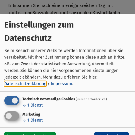
Entspannen Sie nach einem ereignisreichen Tag mit
fränkischen Spezialitäten und saisonalen Köstlichkeiten
im
Restaurant
.
Einstellungen zum
Das ruhig gelegene Hotel Bergwiesen liegt ca. 300 m vom
Datenschutz
Hotel Spessarttor entfernt. Es bietet 35 Betten in 20
Zimmern mit Dusche/Badewanne/WC, Radio,
Beim Besuch unserer Website werden Informationen über Sie
Satellitenfernsehen, Telefon und kostenlosem WLAN. Fast
verarbeitet. Mit Ihrer Zustimmung können diese auch an Dritte,
alle Zimmer haben zudem einen Balkon. Von dort
z.B. zum Zweck der statistischen Auswertung, übermittelt
geniessen Sie die Ausblicke in die Natur und über die
werden. Sie können die hier vorgenommenen Einstellungen
Stadt Lohr am Main. Das Frühstück wird vor Ort im Hotel
jederzeit abändern.
Mehr dazu erfahren Sie hier:
Bergwiesen serviert.
Datenschutzerklärung
/
Impressum
.
Die kostenfreie Parkplätze befinden sich direkt am Haus.
Technisch notwendige Cookies
(immer erforderlich)
↓
1
Dienst
Marketing
↓
1
Dienst
Online Buchen