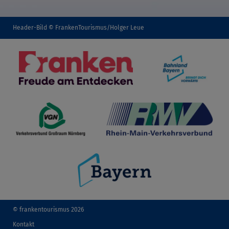
Header-Bild © FrankenTourismus/Holger Leue
© frankentourismus 2026
Kontakt