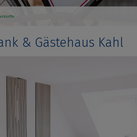
erkünfte
ank & Gästehaus Kahl