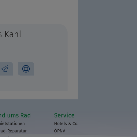
 Kahl
nd ums Rad
Service
ietstationen
Hotels & Co.
rad-Reparatur
ÖPNV