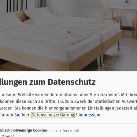
llungen zum Datenschutz
unserer Website werden Informationen über Sie verarbeitet. Mit Ihre
önnen diese auch an Dritte, z.B. zum Zweck der statistischen Auswer
werden. Sie können die hier vorgenommenen Einstellungen jederzeit a
lt oder längere Zeit – unsere Einzel- und Doppelzimme
fahren Sie hier:
Datenschutzerklärung
/
Impressum
.
äste schätzen die familiäre Atmosphäre und kehren ger
hnisch notwendige Cookies
(immer erforderlich)
freundschaft in Hochheim am Main. Unser traditionsrei
1
Dienst