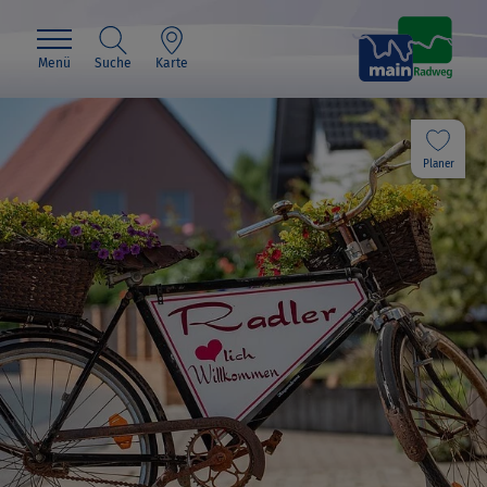
Menü
Suche
Karte
Planer