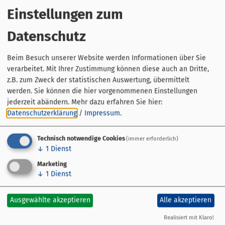
Einstellungen zum
Datenschutz
Beim Besuch unserer Website werden Informationen über Sie
verarbeitet. Mit Ihrer Zustimmung können diese auch an Dritte,
Ferienwohnung "a casa alfred"
z.B. zum Zweck der statistischen Auswertung, übermittelt
werden. Sie können die hier vorgenommenen Einstellungen
Bühlstraße 52
96164 Kemmern
jederzeit abändern.
Mehr dazu erfahren Sie hier:
Datenschutzerklärung
/
Impressum
.
09544 98660866
0175 9206098
Technisch notwendige Cookies
(immer erforderlich)
↓
1
Dienst
Marketing
↓
1
Dienst
Ausgewählte akzeptieren
Alle akzeptieren
Streckenführung
Übersicht
Realisiert mit Klaro!