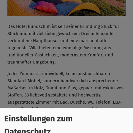
Das Hotel Bundschuh ist seit seiner Gründung Stück für
Stück und mit viel Liebe gewachsen. Drei miteinander
verbundene Haupthäuser und eine märchenhafte
Jugendstil-Villa bieten eine einmalige Mischung aus
traditioneller Gastlichkeit, modernstem Komfort und
traumhafter Umgebung.
Jedes Zimmer ist individuell, keine austauschbaren
Standard-Möbel, sondern handwerklich ansprechende
Maßarbeit in Holz, Granit und Glas, gepaart mit exklusiven
Stoffen. 38 liebevoll gestaltete und hochwertig
ausgestattete Zimmer mit Bad, Dusche, WC, Telefon, LCD-
TV, Radio, Minibar und WLAN Zugang. Zu vielen Zimmern
Einstellungen zum
gehört ein Balkon oder eine eigene Sonnenterrasse. Ein
Lift macht den Zugang zu den Zimmern noch bequemer.
Datenschutz