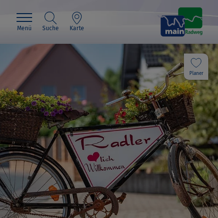
Menü
Suche
Karte
Planer