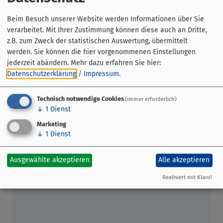
Geschmackvolles Highlight ist das im Zimmerpreis
enthaltene, besondere Hotel Bundschuh Frühstück mit
Beim Besuch unserer Website werden Informationen über Sie
bestem Service und großer Auswahl. Wir sind Bett&Bike u.
verarbeitet. Mit Ihrer Zustimmung können diese auch an Dritte,
Wanderbares Deutschland klassifiziert.
z.B. zum Zweck der statistischen Auswertung, übermittelt
werden. Sie können die hier vorgenommenen Einstellungen
jederzeit abändern.
Mehr dazu erfahren Sie hier:
Datenschutzerklärung
/
Impressum
.
Online Buchen
Technisch notwendige Cookies
(immer erforderlich)
↓
1
Dienst
Marketing
↓
1
Dienst
Ausgewählte akzeptieren
Alle akzeptieren
Realisiert mit Klaro!