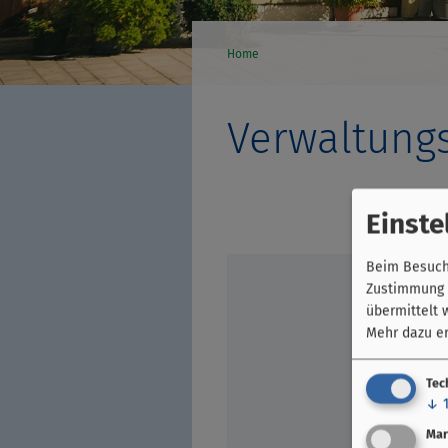
Home
Verwaltung
Einste
Beim Besuch 
Zustimmung k
übermittelt 
Mehr dazu er
Tec
↓
Mar