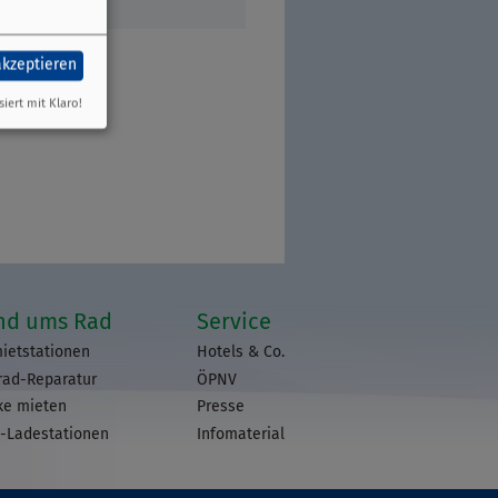
akzeptieren
siert mit Klaro!
nd ums Rad
Service
ietstationen
Hotels & Co.
rad-Reparatur
ÖPNV
ke mieten
Presse
-Ladestationen
Infomaterial