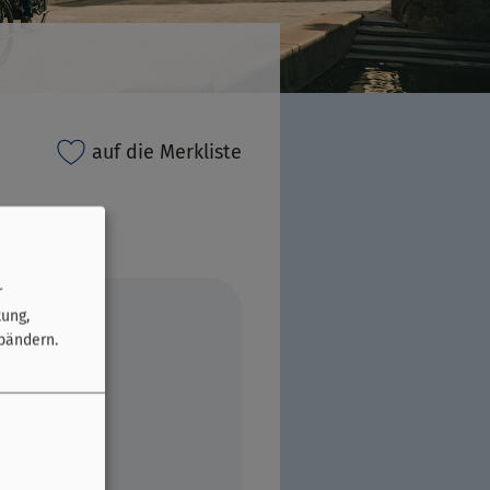
auf die Merkliste
r
tung,
bändern.