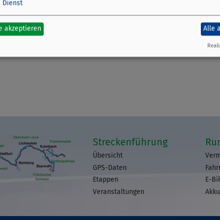
1
Dienst
e akzeptieren
Alle 
Reali
Streckenführung
Ru
Übersicht
Verm
GPS-Daten
Fahr
Etappen
E-Bi
Veranstaltungen
Akku