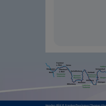
Header-Bild © FrankenTourismus/Thomas Gl