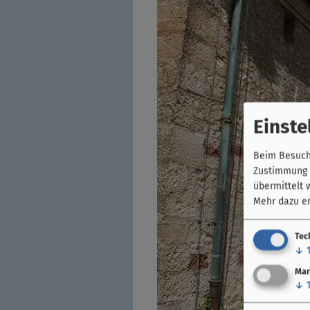
Einste
Beim Besuch 
Zustimmung k
übermittelt 
Mehr dazu er
Tec
↓
Mar
↓