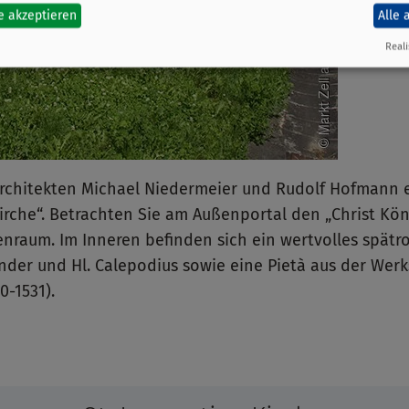
e akzeptieren
Alle 
Reali
rchitekten Michael Niedermeier und Rudolf Hofmann e
Kirche“. Betrachten Sie am Außenportal den „Christ Kö
aum. Im Inneren befinden sich ein wertvolles spätroma
ander und Hl. Calepodius sowie eine Pietà aus der Werk
-1531).