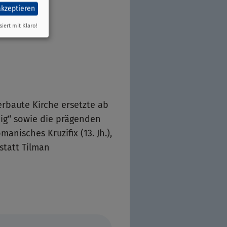
akzeptieren
siert mit Klaro!
rbaute Kirche ersetzte ab
nig“ sowie die prägenden
nisches Kruzifix (13. Jh.),
statt Tilman