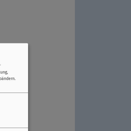
r
tung,
bändern.