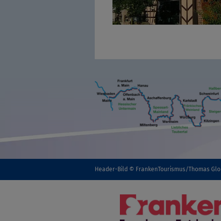
Header-Bild © FrankenTourismus/Thomas Gl