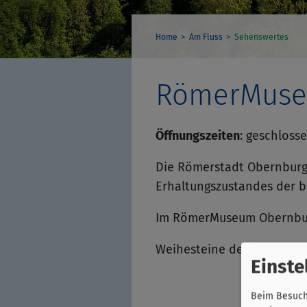
Home
Am Fluss
Sehenswertes
RömerMuse
Öffnungszeiten
:
geschlosse
Die Römerstadt Obernburg
Erhaltungszustandes der b
Im RömerMuseum Obernburg 
Weihesteine der Benefiziar
Einste
Beim Besuch 