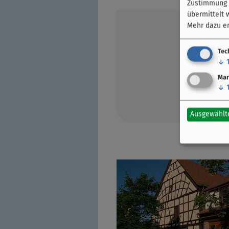
Zustimmung k
übermittelt 
Mehr dazu er
Tec
↓
Mar
↓
Ausgewählt