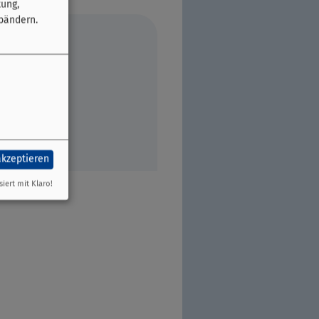
tung,
bändern.
akzeptieren
siert mit Klaro!