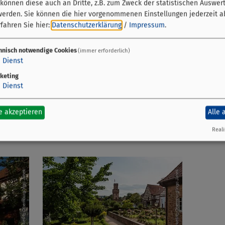
önnen diese auch an Dritte, z.B. zum Zweck der statistischen Auswer
werden. Sie können die hier vorgenommenen Einstellungen jederzeit a
RömerMuseum Obernburg
fahren Sie hier:
Datenschutzerklärung
/
Impressum
.
Untere Wallstraße 29a
hnisch notwendige Cookies
(immer erforderlich)
63785 Obernburg a.Main
1
Dienst
keting
06022 6191-17
1
Dienst
e akzeptieren
Alle 
Reali