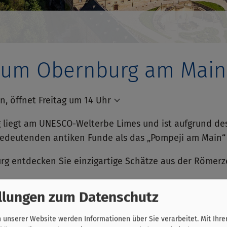
um Obernburg am Main
n, öffnet Freitag um 14 Uhr
 liegt am UNESCO-Welterbe Limes und ist aufgrund d
edeutenden antiken Funde als das „Pompeji am Main“
entdecken Sie einzigartige Schätze aus der Römerzei
ier vermitteln einen authentischen Eindruck über das 
llungen zum Datenschutz
unserer Website werden Informationen über Sie verarbeitet. Mit Ihre