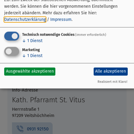
werden. Sie können die hier vorgenommenen Einstellungen
jederzeit abändern.
Mehr dazu erfahren Sie hier:
Datenschutzerklärung
/
Impressum
.
Technisch notwendige Cookies
(immer erforderlich)
↓
1
Dienst
Marketing
↓
1
Dienst
Pfarrkirche St. Vitus
Kirchstraße 31
Ausgewählte akzeptieren
Alle akzeptieren
97209 Veitshöchheim
Realisiert mit Klaro!
Info-Adresse
Kath. Pfarramt St. Vitus
Herrnstraße 1
97209 Veitshöchheim
0931 92150