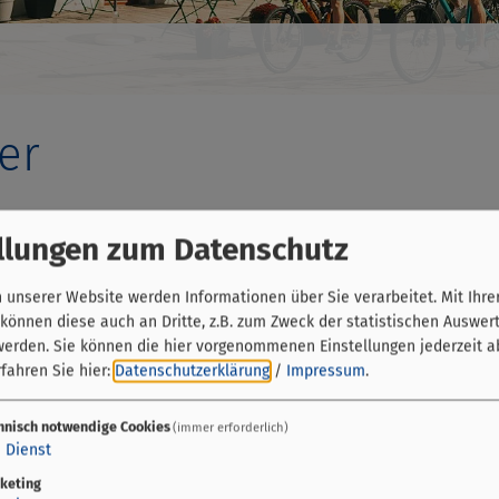
er
llungen zum Datenschutz
unserer Website werden Informationen über Sie verarbeitet. Mit Ihre
Stadt Offenbach am Main
önnen diese auch an Dritte, z.B. zum Zweck der statistischen Auswer
werden. Sie können die hier vorgenommenen Einstellungen jederzeit a
Berliner Straße 100
fahren Sie hier:
Datenschutzerklärung
/
Impressum
.
63065 Offenbach
hnisch notwendige Cookies
(immer erforderlich)
069 80652846
1
Dienst
keting