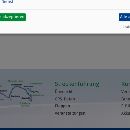
1
Dienst
e akzeptieren
Alle 
Reali
Streckenführung
Ru
Übersicht
Verm
GPS-Daten
Fahr
Etappen
E-Bi
Veranstaltungen
Akku