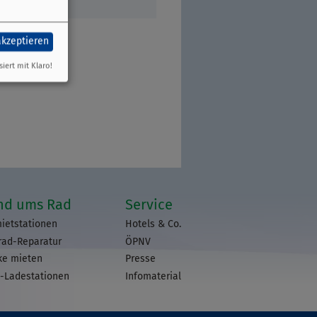
akzeptieren
siert mit Klaro!
nd ums Rad
Service
ietstationen
Hotels & Co.
rad-Reparatur
ÖPNV
ke mieten
Presse
-Ladestationen
Infomaterial