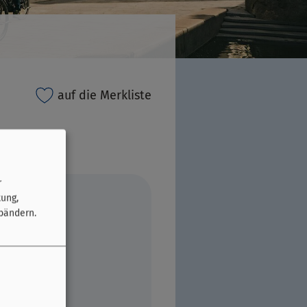
auf die Merkliste
r
tung,
bändern.