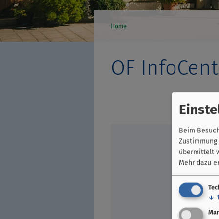
Home
OF InfoCent
Einste
Beim Besuch 
Zustimmung k
übermittelt 
Mehr dazu er
Tec
↓
Mar