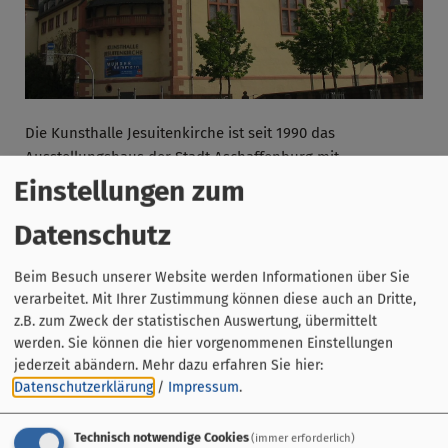
Die Kunsthalle Jesuitenkirche ist seit 1990 das
Ausstellungshaus der Stadt Aschaffenburg mit
Schwerpunkt der Klassischen Moderne. Der profanisierte
Einstellungen zum
Sakralraum mit seinen aufwendigen Stuckelementen
Datenschutz
bietet ein eindrucksvolles Ambiente für Ausstellungen
gefestigter Positionen des 20. und 21. Jahrhunderts.
Beim Besuch unserer Website werden Informationen über Sie
verarbeitet. Mit Ihrer Zustimmung können diese auch an Dritte,
z.B. zum Zweck der statistischen Auswertung, übermittelt
werden. Sie können die hier vorgenommenen Einstellungen
jederzeit abändern.
Mehr dazu erfahren Sie hier:
Datenschutzerklärung
/
Impressum
.
Technisch notwendige Cookies
(immer erforderlich)