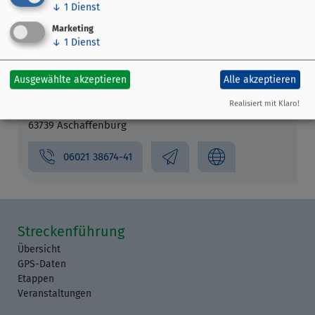
↓
1
Dienst
Marketing
↓
1
Dienst
Ausgewählte akzeptieren
Alle akzeptieren
Kunsthalle Jesuitenkirche
Realisiert mit Klaro!
Pfaffengasse 26
63739 Aschaffenburg
06021 38674-41
Streckenführung
Übersicht
GPS-Daten
Etappen
Veranstaltungen