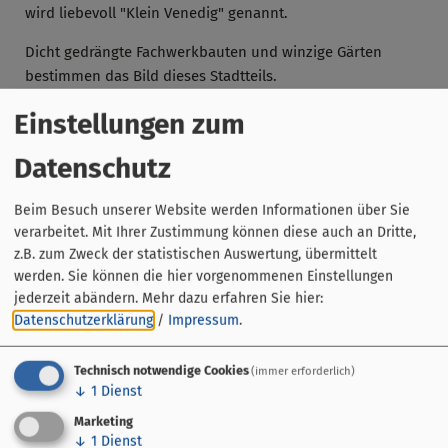
wird liebevoll "Klein Venedig" genannt.
Dicht gedrängte Fachwerkbauten und winzige Gärten
bestimmen das Bild dieses Stadtteils.
Einstellungen zum
Datenschutz
Beim Besuch unserer Website werden Informationen über Sie
verarbeitet. Mit Ihrer Zustimmung können diese auch an Dritte,
z.B. zum Zweck der statistischen Auswertung, übermittelt
werden. Sie können die hier vorgenommenen Einstellungen
jederzeit abändern.
Mehr dazu erfahren Sie hier:
Datenschutzerklärung
/
Impressum
.
Technisch notwendige Cookies
(immer erforderlich)
↓
1
Dienst
Klein Venedig
Marketing
Fischerei
↓
1
Dienst