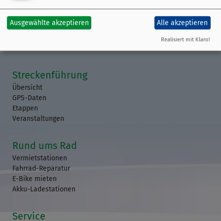
96047 Bamberg
0951 2976-200
Ausgewählte akzeptieren
Alle akzeptieren
Realisiert mit Klaro!
Streckenführung
Übersicht
GPS-Daten
Etappen
Veranstaltungen
Rund ums Rad
Vermietstationen
Fahrrad-Reparatur
E-Bike mieten
Akku-Ladestationen
Service