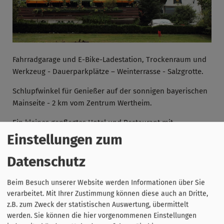
Fahrradgarage und E-Bike-Ladestation, Trockenraum und
Werkzeug - Dauerparkplätze – Weinterrasse - Salzgrotte.
Schlupfwinkel für Genießer auf der sonnigen bayerischen
Mainseite - 2 km vom Zentrum Wertheim.
Ein kleines gepflegtes Hotel und Restaurant mit
persönlicher Note und aufmerksamem Service - Komfort
Einstellungen zum
Zimmer mit individueller Ausstattung - mehrfach
Datenschutz
ausgezeichnetes Küchen-Kulinarium mit regionalen
Frischeprodukten.
Beim Besuch unserer Website werden Informationen über Sie
verarbeitet. Mit Ihrer Zustimmung können diese auch an Dritte,
z.B. zum Zweck der statistischen Auswertung, übermittelt
werden. Sie können die hier vorgenommenen Einstellungen