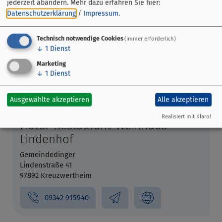
jederzeit abändern.
Mehr dazu erfahren Sie hier:
Datenschutzerklärung
/
Impressum
.
Technisch notwendige Cookies
(immer erforderlich)
↓
1
Dienst
Marketing
↓
1
Dienst
Ausgewählte akzeptieren
Alle akzeptieren
Realisiert mit Klaro!
Hotel-Restaurant-Weinhaus
Lindenhof
Gemeindedinger
Lindenstraße 41
97892 Kreuzwertheim
09342 915940