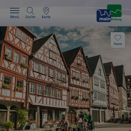
Menü
Suche
Karte
Planer