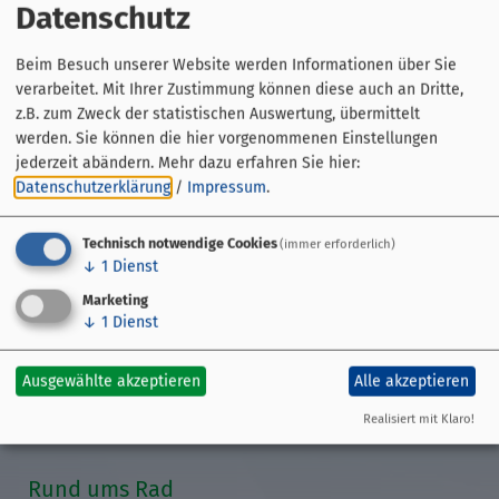
Datenschutz
Beim Besuch unserer Website werden Informationen über Sie
verarbeitet. Mit Ihrer Zustimmung können diese auch an Dritte,
Gemeinde Thüngersheim
z.B. zum Zweck der statistischen Auswertung, übermittelt
Untere Hauptstraße 14
werden. Sie können die hier vorgenommenen Einstellungen
97291 Thüngersheim
jederzeit abändern.
Mehr dazu erfahren Sie hier:
Datenschutzerklärung
/
Impressum
.
09364 8135-0
Technisch notwendige Cookies
(immer erforderlich)
↓
1
Dienst
Marketing
↓
1
Dienst
Streckenführung
Übersicht
Ausgewählte akzeptieren
Alle akzeptieren
GPS-Daten
Etappen
Realisiert mit Klaro!
Veranstaltungen
Rund ums Rad