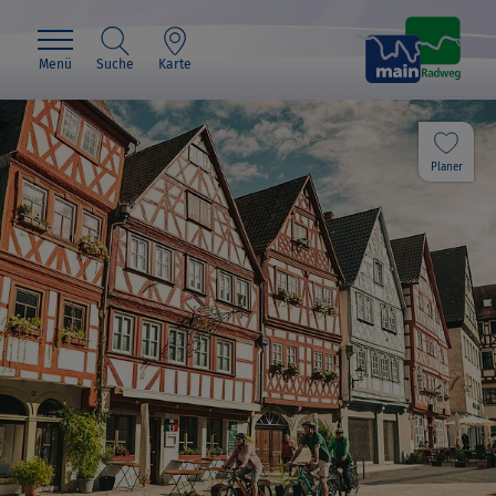
Menü
Suche
Karte
Planer