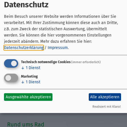
Datenschutz
Beim Besuch unserer Website werden Informationen über Sie
verarbeitet. Mit Ihrer Zustimmung können diese auch an Dritte,
Gemeinde Sand a.Main
z.B. zum Zweck der statistischen Auswertung, übermittelt
Kirchplatz 2
werden. Sie können die hier vorgenommenen Einstellungen
97522 Sand a.Main
jederzeit abändern.
Mehr dazu erfahren Sie hier:
Datenschutzerklärung
/
Impressum
.
09524 822226
Technisch notwendige Cookies
(immer erforderlich)
↓
1
Dienst
Marketing
↓
1
Dienst
Streckenführung
Übersicht
Ausgewählte akzeptieren
Alle akzeptieren
GPS-Daten
Etappen
Realisiert mit Klaro!
Veranstaltungen
Rund ums Rad