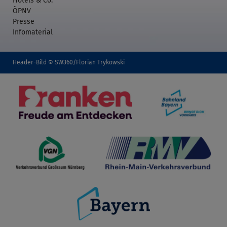
Hotels & Co.
ÖPNV
Presse
Infomaterial
Header-Bild © SW360/Florian Trykowski