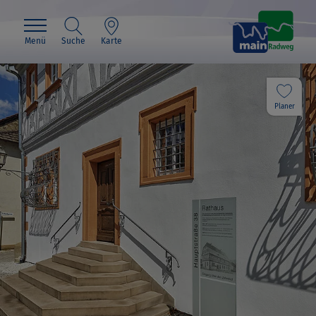
Menü
Suche
Karte
Planer