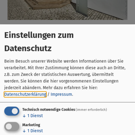
Einstellungen zum
Datenschutz
Beim Besuch unserer Website werden Informationen über Sie
verarbeitet. Mit Ihrer Zustimmung können diese auch an Dritte,
z.B. zum Zweck der statistischen Auswertung, übermittelt
werden. Sie können die hier vorgenommenen Einstellungen
jederzeit abändern.
Mehr dazu erfahren Sie hier:
Datenschutzerklärung
/
Impressum
.
Technisch notwendige Cookies
(immer erforderlich)
Gemeinde Bergrheinfeld
↓
1
Dienst
Hauptstraße 38
Marketing
97493 Bergrheinfeld
↓
1
Dienst