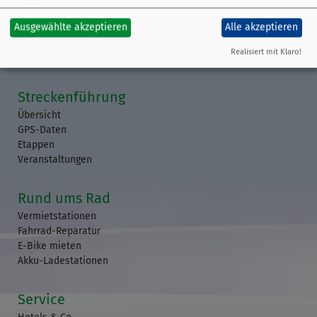
09721 97000
Ausgewählte akzeptieren
Alle akzeptieren
Realisiert mit Klaro!
Streckenführung
Übersicht
GPS-Daten
Etappen
Veranstaltungen
Rund ums Rad
Vermietstationen
Fahrrad-Reparatur
E-Bike mieten
Akku-Ladestationen
Service