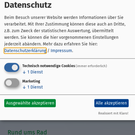
Datenschutz
Beim Besuch unserer Website werden Informationen über Sie
verarbeitet. Mit Ihrer Zustimmung können diese auch an Dritte,
Gäste-Information
z.B. zum Zweck der statistischen Auswertung, übermittelt
Sessenreuther Straße 2
werden. Sie können die hier vorgenommenen Einstellungen
95339 Wirsberg
jederzeit abändern.
Mehr dazu erfahren Sie hier:
Datenschutzerklärung
/
Impressum
.
09227 93220
Technisch notwendige Cookies
(immer erforderlich)
↓
1
Dienst
Marketing
↓
1
Dienst
Streckenführung
Übersicht
Ausgewählte akzeptieren
Alle akzeptieren
GPS-Daten
Etappen
Realisiert mit Klaro!
Veranstaltungen
Rund ums Rad