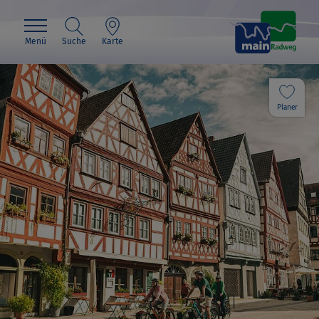
Menü
Suche
Karte
Planer