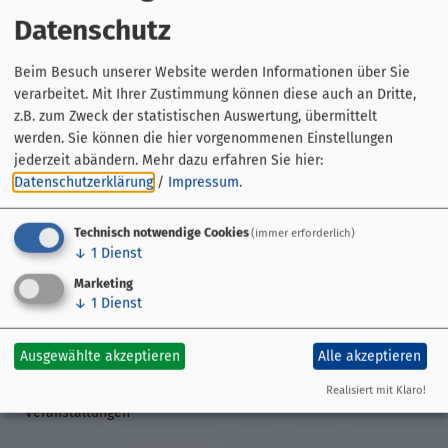
Datenschutz
Beim Besuch unserer Website werden Informationen über Sie
Fahrradhandel an der
verarbeitet. Mit Ihrer Zustimmung können diese auch an Dritte,
Löwenbrücke
z.B. zum Zweck der statistischen Auswertung, übermittelt
werden. Sie können die hier vorgenommenen Einstellungen
Äußere Löwenstraße 1a
jederzeit abändern.
Mehr dazu erfahren Sie hier:
96052 Bamberg
Datenschutzerklärung
/
Impressum
.
0951 23012
Technisch notwendige Cookies
(immer erforderlich)
↓
1
Dienst
Marketing
↓
1
Dienst
Streckenführung
Übersicht
Ausgewählte akzeptieren
Alle akzeptieren
GPS-Daten
Etappen
Realisiert mit Klaro!
Veranstaltungen