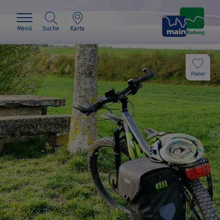
Menü
Suche
Karte
Planer