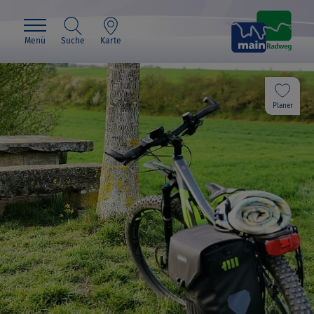
Menü
Suche
Karte
Planer