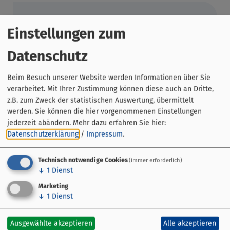
Einstellungen zum
Datenschutz
Beim Besuch unserer Website werden Informationen über Sie
verarbeitet. Mit Ihrer Zustimmung können diese auch an Dritte,
z.B. zum Zweck der statistischen Auswertung, übermittelt
werden. Sie können die hier vorgenommenen Einstellungen
jederzeit abändern.
Mehr dazu erfahren Sie hier:
E-Bike Ladestation Wald erFahren
Datenschutzerklärung
/
Impressum
.
- Rathaus
Kirchplatz 2
Technisch notwendige Cookies
(immer erforderlich)
97903 Collenberg
↓
1
Dienst
Marketing
09376 97100
↓
1
Dienst
Ausgewählte akzeptieren
Alle akzeptieren