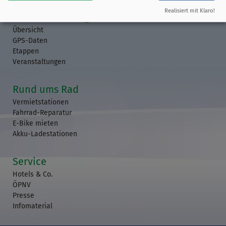
Realisiert mit Klaro!
Streckenführung
Übersicht
GPS-Daten
Etappen
Veranstaltungen
Rund ums Rad
Vermietstationen
Fahrrad-Reparatur
E-Bike mieten
Akku-Ladestationen
Service
Hotels & Co.
ÖPNV
Presse
Infomaterial