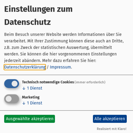
Einstellungen zum
Datenschutz
Beim Besuch unserer Website werden Informationen über Sie
E-Bike Ladestation am
verarbeitet. Mit Ihrer Zustimmung können diese auch an Dritte,
Wohnmobilhafen Mainstockheim
z.B. zum Zweck der statistischen Auswertung, übermittelt
werden. Sie können die hier vorgenommenen Einstellungen
Albertshöfer Straße
jederzeit abändern.
Mehr dazu erfahren Sie hier:
97320 Mainstockheim
Datenschutzerklärung
/
Impressum
.
0171 7812805
0170 3456429
Technisch notwendige Cookies
(immer erforderlich)
↓
1
Dienst
Marketing
↓
1
Dienst
Ausgewählte akzeptieren
Alle akzeptieren
Streckenführung
Realisiert mit Klaro!
Übersicht