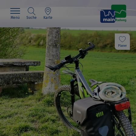
Menü
Suche
Karte
Planer