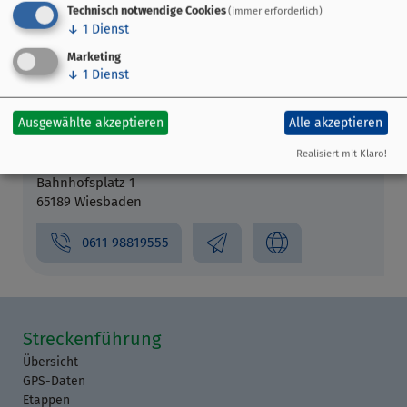
Technisch notwendige Cookies
(immer erforderlich)
↓
1
Dienst
Marketing
↓
1
Dienst
Ausgewählte akzeptieren
Alle akzeptieren
Der Radler im Hauptbahnhof an
Gleis 11
Realisiert mit Klaro!
Bahnhofsplatz 1
65189 Wiesbaden
0611 98819555
Streckenführung
Übersicht
GPS-Daten
Etappen