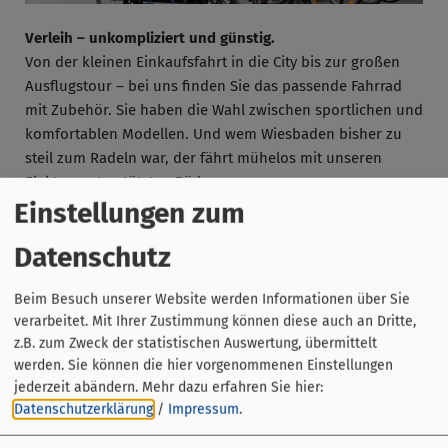
Verleih – unkompliziert und günstig.
Von der kleinen Einkaufsfahrt in die City bis zur großen
Ausflugstour – bei uns finden Sie das passende Fahrrad
mit Zubehör. Sie haben die Wahl zwischen sportlichen und
komfortablen Modellen. Und wem Wiesbaden bisher zu
steil zum Radeln war, der fährt mühelos mit unseren
Elektro-unterstützten Rädern.
Einstellungen zum
Weiterhin bieten wir ein „Lasten e-Bike“ zum Verleih an,
welches für Familien mit kleinen Kindern wunderbar
Datenschutz
geeignet ist.
Beim Besuch unserer Website werden Informationen über Sie
verarbeitet. Mit Ihrer Zustimmung können diese auch an Dritte,
z.B. zum Zweck der statistischen Auswertung, übermittelt
werden. Sie können die hier vorgenommenen Einstellungen
jederzeit abändern.
Mehr dazu erfahren Sie hier:
Datenschutzerklärung
/
Impressum
.