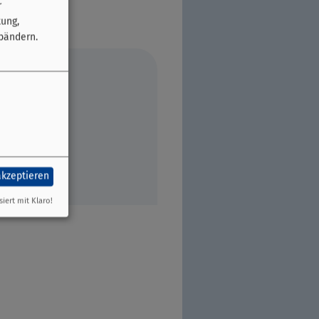
r
tung,
bändern.
akzeptieren
siert mit Klaro!