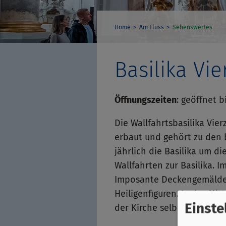
Home
Am Fluss
Sehenswertes
Basilika Vi
Öffnungszeiten
:
geöffnet b
Die Wallfahrtsbasilika Vi
erbaut und gehört zu den
jährlich die Basilika um d
Wallfahrten zur Basilika. 
Imposante Deckengemälde, 
Heiligenfiguren. In der Mi
Einste
der Kirche selbst. Der Alta