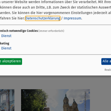
unserer Website werden Informationen über Sie verarbeitet. Mit Ihre
önnen diese auch an Dritte, z.B. zum Zweck der statistischen Auswer
werden. Sie können die hier vorgenommenen Einstellungen jederzeit a
fahren Sie hier:
Datenschutzerklärung
/
Impressum
.
Basilika Vierzehnheiligen
hnisch notwendige Cookies
(immer erforderlich)
Vierzehnheiligen 2
1
Dienst
96321 Bad Staffelstein
keting
1
Dienst
09571 9508-0
e akzeptieren
Alle 
Reali