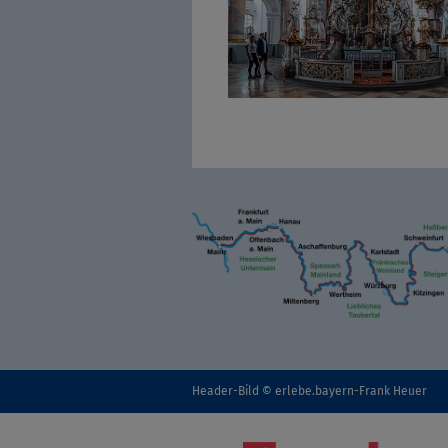
Header-Bild © erlebe.bayern-Frank Heuer