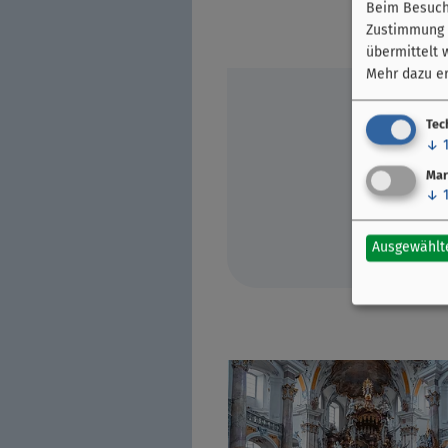
Beim Besuch 
Zustimmung k
übermittelt 
Mehr dazu er
Tec
↓
Mar
↓
Ausgewählt