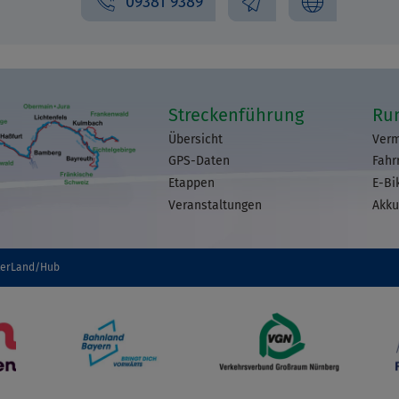
09381 9389
Streckenführung
Ru
Übersicht
Verm
GPS-Daten
Fahr
Etappen
E-Bi
Veranstaltungen
Akku
terLand/Hub