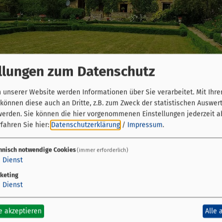
llungen zum Datenschutz
unserer Website werden Informationen über Sie verarbeitet. Mit Ihre
önnen diese auch an Dritte, z.B. zum Zweck der statistischen Auswer
werden. Sie können die hier vorgenommenen Einstellungen jederzeit a
fahren Sie hier:
Datenschutzerklärung
/
Impressum
.
hnisch notwendige Cookies
(immer erforderlich)
1
Dienst
keting
in barockes Landschloss im Fränkischen Weinland nahe 
1
Dienst
fen.
e akzeptieren
Alle 
senberankten Arkadenhof, dem Schlossgarten und zahl