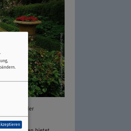
r
tung,
bändern.
Volkach an der
akzeptieren
reichen Sälen bietet