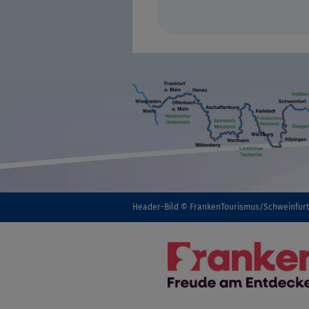
Header-Bild © FrankenTourismus/Schweinfur