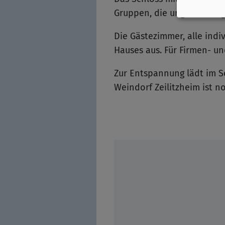
Gruppen, die ungestört ta
Die Gästezimmer, alle indi
Hauses aus. Für Firmen- und
Zur Entspannung lädt im S
Weindorf Zeilitzheim ist n