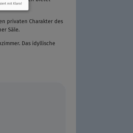
siert mit Klaro!
den privaten Charakter des
her Säle.
zimmer. Das idyllische