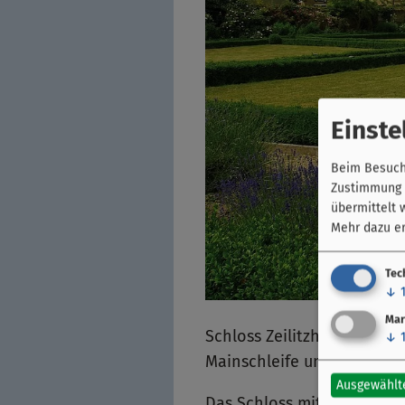
Einste
Beim Besuch 
Zustimmung k
übermittelt 
Mehr dazu er
Tec
↓
Mar
Schloss Zeilitzheim ist e
↓
Mainschleife und Gerolzho
Ausgewählt
Das Schloss mit seinem ro