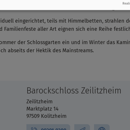
Reali
gen oder sich fortbilden möchten einen Rückzugsraum.
viduell eingerichtet, teils mit Himmelbetten, strahlen 
 Familienfeste aller Art eignen sich eine Reihe festlic
ommer der Schlossgarten ein und im Winter das Kamin
och abseits der Hektik des Mainstreams.
Barockschloss Zeilitzheim
Zeilitzheim
Marktplatz 14
97509 Kolitzheim