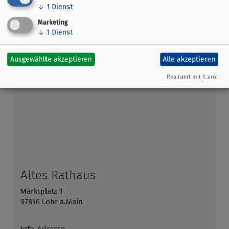
↓
1
Dienst
ins Neue Rathaus am Schlossplatz umgesiedelt.
Marketing
↓
1
Dienst
Ausgewählte akzeptieren
Alle akzeptieren
Realisiert mit Klaro!
Altes Rathaus
Marktplatz 1
97816 Lohr a.Main