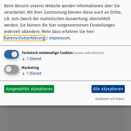
befindet sich heute im Museum Stadt Miltenberg. Für
Beim Besuch unserer Website werden Informationen über Sie
Besucher ist die Synagoge, die um 1877 von der jüdischen
verarbeitet. Mit Ihrer Zustimmung können diese auch an Dritte,
Gemeinde an eine Brauerei verkauft worden war, derzeit
z.B. zum Zweck der statistischen Auswertung, übermittelt
leider nicht zugänglich.
werden. Sie können die hier vorgenommenen Einstellungen
jederzeit abändern.
Mehr dazu erfahren Sie hier:
Tipp:
Eine hochwertige Sammlung an Judaica finden Sie
Datenschutzerklärung
/
Impressum
.
im Museum Stadt Miltenberg
Technisch notwendige Cookies
(immer erforderlich)
↓
1
Dienst
Marketing
↓
1
Dienst
Ausgewählte akzeptieren
Alle akzeptieren
Realisiert mit Klaro!