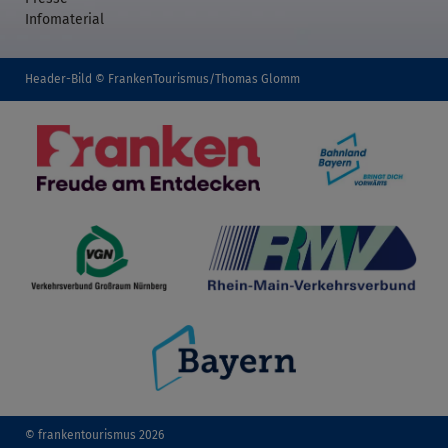
Infomaterial
Header-Bild © FrankenTourismus/Thomas Glomm
© frankentourismus 2026