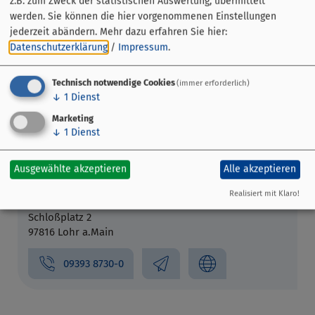
z.B. zum Zweck der statistischen Auswertung, übermittelt
werden. Sie können die hier vorgenommenen Einstellungen
jederzeit abändern.
Mehr dazu erfahren Sie hier:
Datenschutzerklärung
/
Impressum
.
Technisch notwendige Cookies
(immer erforderlich)
↓
1
Dienst
Marketing
↓
1
Dienst
Ausgewählte akzeptieren
Alle akzeptieren
Gemeinde Neustadt a.Main - c/o
VG Lohr a. Main
Realisiert mit Klaro!
Schloßplatz 2
97816 Lohr a.Main
09393 8730-0