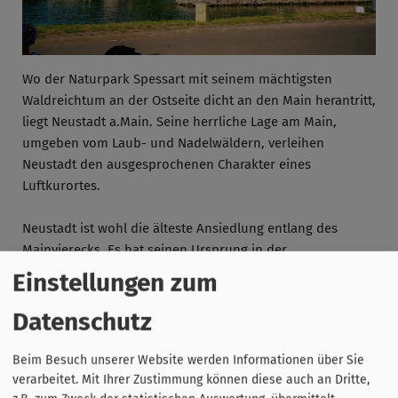
Wo der Naturpark Spessart mit seinem mächtigsten
Waldreichtum an der Ostseite dicht an den Main herantritt,
liegt Neustadt a.Main. Seine herrliche Lage am Main,
umgeben vom Laub- und Nadelwäldern, verleihen
Neustadt den ausgesprochenen Charakter eines
Luftkurortes.
Neustadt ist wohl die älteste Ansiedlung entlang des
Mainvierecks. Es hat seinen Ursprung in der
Klostergründung des Benediktinerordens im Jahre 769.
Einstellungen zum
Die im Stil einer dreischiffigen Basilika erbaute Pfarrkirche
ist mit ihren Altertümern und Kunstschätzen eine
Datenschutz
Fundgrube für Kenner und Liebhaber.
Beim Besuch unserer Website werden Informationen über Sie
verarbeitet. Mit Ihrer Zustimmung können diese auch an Dritte,