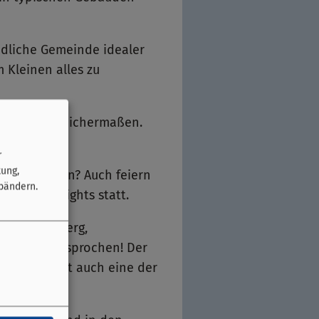
ndliche Gemeinde idealer
 Kleinen alles zu
Besucher gleichermaßen.
r
tung,
wirtschaften? Auch feiern
bändern.
Eventhighlights statt.
 auf Knetzberg,
ss pur… Versprochen! Der
rwald“, er ist auch eine der