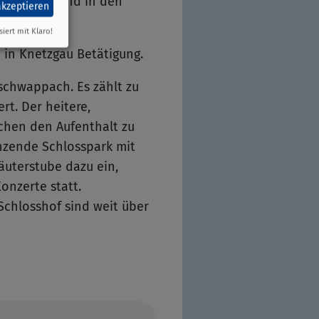
einbergen und in den
akzeptieren
siert mit Klaro!
 in Knetzgau Betätigung.
schwappach. Es zählt zu
t. Der heitere,
chen den Aufenthalt zu
enzende Schlosspark mit
äuterstube dazu ein,
onzerte statt.
Schlosshof sind weit über