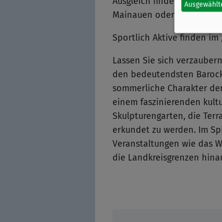
Ausgleich finden Sie an u
Ausgewählt
Mainauen oder am Mainufer
Sportlich Aktive finden im
Lassen Sie sich verzauber
den bedeutendsten Barockb
sommerliche Charakter de
einem faszinierenden kult
Skulpturengarten, die Ter
erkundet zu werden. Im Sp
Veranstaltungen wie das W
die Landkreisgrenzen hina