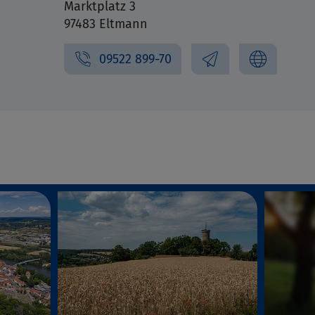
Marktplatz 3
97483 Eltmann
09522 899-70