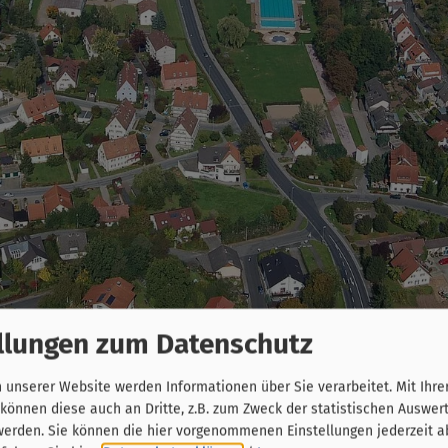
llungen zum Datenschutz
dt am Main - eingebettet zwischen Wasser und den be
unserer Website werden Informationen über Sie verarbeitet. Mit Ihre
n ihren Ursprüngen auf das 7. Jahrhundert zurück. Ent
önnen diese auch an Dritte, z.B. zum Zweck der statistischen Auswer
: Der „Krautstücht“ (fränkisch: Sauerkrautfaß) genann
werden. Sie können die hier vorgenommenen Einstellungen jederzeit a