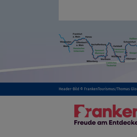
Header-Bild © FrankenTourismus/Thomas Gl