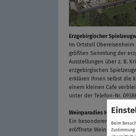
Erzgebirgischer Spielzeug
Im Ortsteil Obereisenheim 
größten Sammlung der erz
Ausstellungen über z. B. 
erzgebirgischen Spielzeug
erklären Ihnen selbst die 
einem kleinen Cafe verblei
unter der Telefon-Nr. 0938
Einste
Weinparadies Hirn in Unte
Ein besonderer Anziehungs
Beim Besuch 
eröffnete Weinparadies vo
Zustimmung k