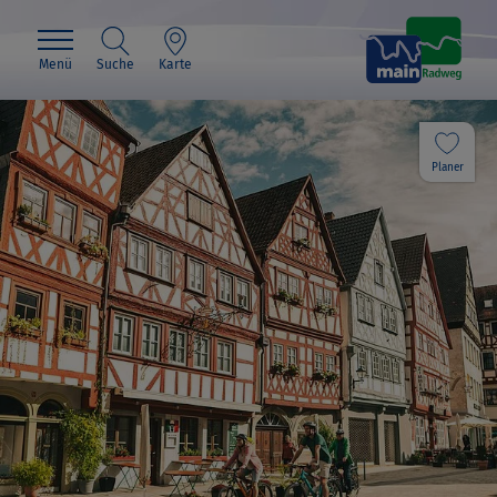
Menü
Suche
Karte
Planer