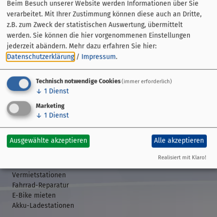
Beim Besuch unserer Website werden Informationen über Sie
verarbeitet. Mit Ihrer Zustimmung können diese auch an Dritte,
z.B. zum Zweck der statistischen Auswertung, übermittelt
werden. Sie können die hier vorgenommenen Einstellungen
jederzeit abändern.
Mehr dazu erfahren Sie hier:
Datenschutzerklärung
/
Impressum
.
Technisch notwendige Cookies
(immer erforderlich)
↓
1
Dienst
Streckenführung
Marketing
Übersicht
↓
1
Dienst
GPS-Daten
Etappen
Veranstaltungen
Ausgewählte akzeptieren
Alle akzeptieren
Realisiert mit Klaro!
Rund ums Rad
Vermietstationen
Fahrrad-Reparatur
E-Bike mieten
Akku-Ladestationen